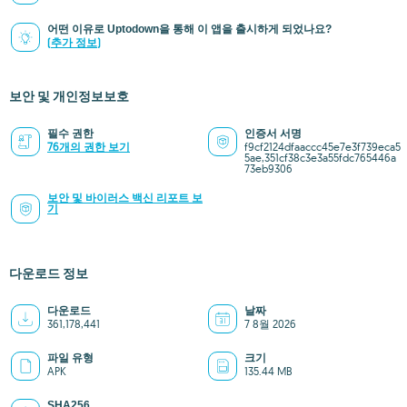
어떤 이유로 Uptodown을 통해 이 앱을 출시하게 되었나요?
(추가 정보)
보안 및 개인정보보호
필수 권한
인증서 서명
76개의 권한 보기
f9cf2124dfaaccc45e7e3f739eca5
5ae,351cf38c3e3a55fdc765446a
73eb9306
보안 및 바이러스 백신 리포트 보
기
다운로드 정보
다운로드
날짜
361,178,441
7 8월 2026
파일 유형
크기
APK
135.44 MB
SHA256