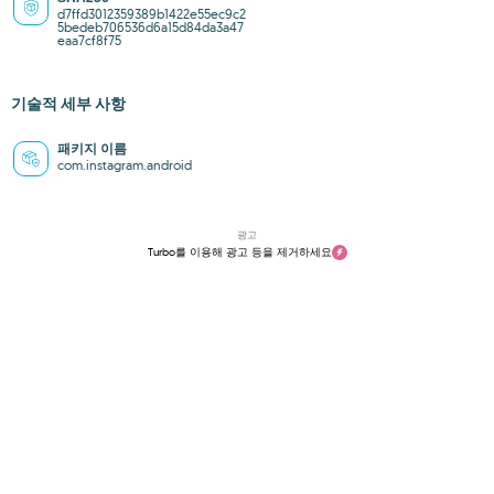
d7ffd3012359389b1422e55ec9c2
5bedeb706536d6a15d84da3a47
eaa7cf8f75
기술적 세부 사항
패키지 이름
com.instagram.android
광고
Turbo를 이용해 광고 등을 제거하세요