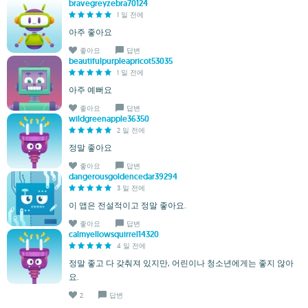
bravegreyzebra70124
1 일 전에
아주 좋아요
좋아요
답변
beautifulpurpleapricot53035
1 일 전에
아주 예뻐요
좋아요
답변
wildgreenapple36350
2 일 전에
정말 좋아요
좋아요
답변
dangerousgoldencedar39294
3 일 전에
이 앱은 전설적이고 정말 좋아요.
좋아요
답변
calmyellowsquirrel14320
4 일 전에
정말 좋고 다 갖춰져 있지만, 어린이나 청소년에게는 좋지 않아
요.
2
답변