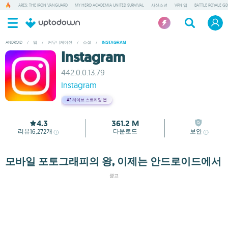
ARES: THE IRON VANGUARD
MY HERO ACADEMIA UNITED SURVIVAL
사신소년
VPN 앱
BATTLE ROYALE GD
ANDROID
/
앱
/
커뮤니케이션
/
소셜
/
INSTAGRAM
Instagram
442.0.0.13.79
Instagram
#2
라이브 스트리밍 앱
4.3
361.2 M
리뷰
개
다운로드
보안
16,272
모바일 포토그래피의 왕, 이제는 안드로이드에서
광고